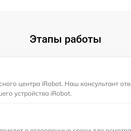
Этапы работы
сного центра iRobot. Наш консультант от
его устройства iRobot.
иедет в оговоренные сроки для осмотра 