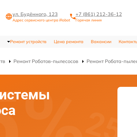
ул. Будённого, 123
+7 (861) 212-36-12
Адрес сервисного центра iRobot
Горячая линия
Ремонт устройств
Цена ремонта
Вакансии
Контакт
ств
Ремонт Роботов-пылесосов
Ремонт Робота-пыле
системы
оса