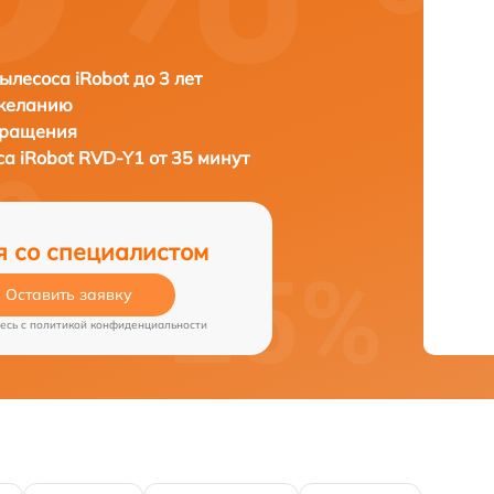
ылесоса iRobot до 3 лет
 желанию
бращения
са
iRobot RVD-Y1 от 35 минут
я со специалистом
Оставить заявку
есь c
политикой конфиденциальности