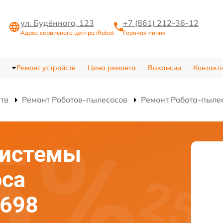
ул. Будённого, 123
+7 (861) 212-36-12
Адрес сервисного центра iRobot
Горячая линия
Ремонт устройств
Цена ремонта
Вакансии
Контакт
ств
Ремонт Роботов-пылесосов
Ремонт Робота-пыле
системы
оса
 698