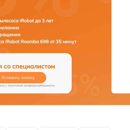
ылесоса iRobot до 3 лет
 желанию
бращения
са
iRobot Roomba 698 от 35 минут
я со специалистом
Оставить заявку
есь c
политикой конфиденциальности