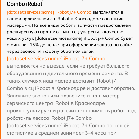
Combo iRobot
[dataset:services:name] iRobot j7+ Combo
выполняется в
нашем профильном сц iRobot в Краснодаре опытными
мастерами. На все виды работ и запчасти предоставляем
расширенную гарантию - мы в сц уверены в качестве
наших услуг. [dataset:services:name] iRobot j7+ Combo будет
стоить на -15% дешевле при оформлении заказа на сайте
через звонок или форму обратной связи.
[dataset:services:name] iRobot j7+ Combo
выполняется на выезде, если не требует большого
оборудования и длительного времени ремонта. В
таких случаях наш мастер доставит iRobot j7+
Combo в сц iRobot в Краснодаре и доставит обратно.
Закажите звонок или позвоните и наш мастер
сервисного центра iRobot в Краснодаре
проконсультирует и рассчитает стоимость работ над
робота-пылесоса iRobot j7+ Combo.
[dataset:services:name] iRobot j7+ Combo по нашей
статистике в среднем занимает 3-4 часа при