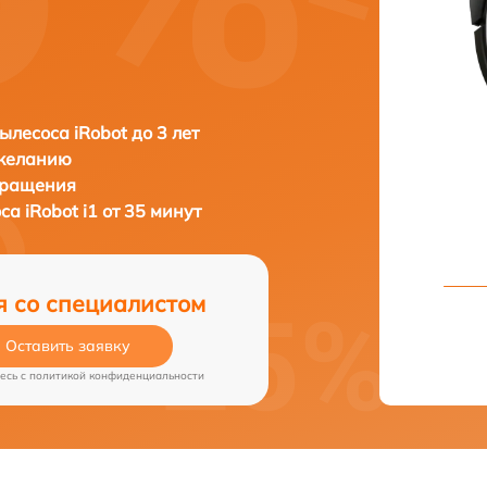
ылесоса iRobot до 3 лет
 желанию
бращения
оса
iRobot i1 от 35 минут
я со специалистом
Оставить заявку
есь c
политикой конфиденциальности