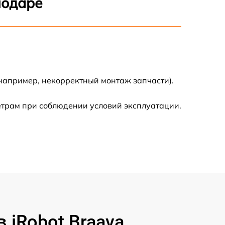
нодаре
500 р
400 р
500 р
(например, некорректный монтаж запчасти).
етрам при соблюдении условий эксплуатации.
800 р
650 р
iRobot Braava