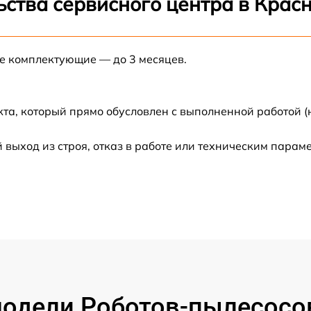
ьства сервисного центра в Крас
от 60 мин
ые комплектующие — до 3 месяцев.
от 30 мин
от 60 мин
кта, который прямо обусловлен с выполненной работой 
ыход из строя, отказ в работе или техническим парам
от 60 мин
от 60 мин
одели Роботов-пылесосов 