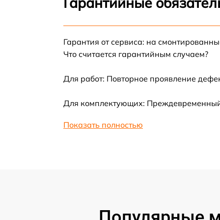
Гарантийные обязател
Ремонт цепи питания
Гарантия от сервиса: на смонтированн
Замена материнской платы
Что считается гарантийным случаем?
Профилактическая чистка
Для работ: Повторное проявление дефе
Ремонт материнской платы
Для комплектующих: Преждевременный в
Показать полностью
Очистка датчиков
Популярные м