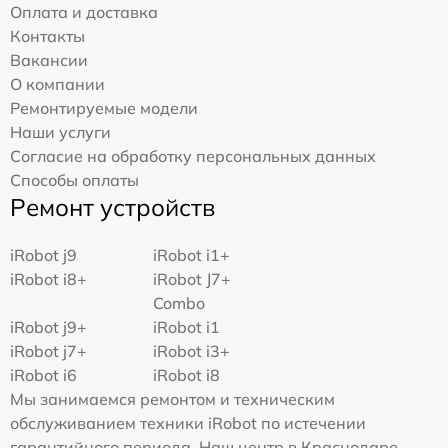
Оплата и доставка
Контакты
Вакансии
О компании
Ремонтируемые модели
Наши услуги
Согласие на обработку персональных данных
Способы оплаты
Ремонт устройств
iRobot j9
iRobot i1+
iRobot i8+
iRobot J7+
Combo
iRobot j9+
iRobot i1
iRobot j7+
iRobot i3+
iRobot i6
iRobot i8
Мы занимаемся ремонтом и техническим
обслуживанием техники iRobot по истечении
гарантийного периода. Наш центр в Краснодаре